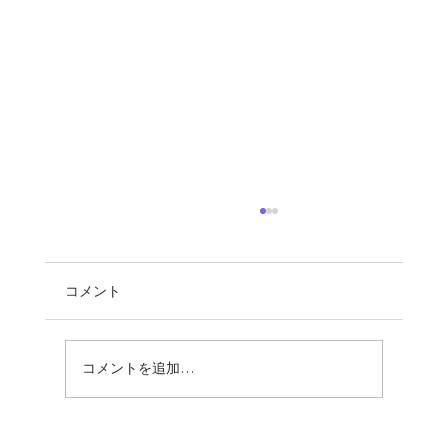
コメント
コメントを追加…
【東海市】短時間OK！学業と両立しやす