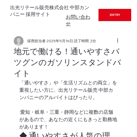
出光リテール販売株式会社 中部カン
パニー 採用サイト
ENTRY
お​問い合わ
せ
採用担当者
2025年5月16日
読了時間: 2分
地元で働ける！通いやすさバ
ツグンのガソリンスタンドバ
イト
「通いやすさ」や「生活リズムとの両立」を
重視したい方に、出光リテール販売 中部カ
ンパニーのアルバイトはぴったり。
 愛知・岐阜・三重・静岡などに複数の店舗
があるので、あなたの近くにもきっと勤務地
があります！
◆ 通いやすさが人気の理