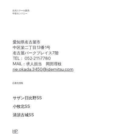
いガソリンスタンドバイト
​出光リテール販売
中部カンパニー
愛知県名古屋市
中区栄二丁目13番1号
名古屋パークプレイス7階
TEL： 052-211-7780
​MAIL：求人担当 岡田理枝
rie.okada.3450@idemitsu.com
応募先情報
サザン日比野SS
小牧北SS
清須古城SS
HP